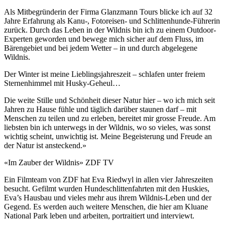
Als Mitbegründerin der Firma Glanzmann Tours blicke ich auf 32
Jahre Erfahrung als Kanu-, Fotoreisen- und Schlittenhunde-Führerin
zurück. Durch das Leben in der Wildnis bin ich zu einem Outdoor-
Experten geworden und bewege mich sicher auf dem Fluss, im
Bärengebiet und bei jedem Wetter – in und durch abgelegene
Wildnis.
Der Winter ist meine Lieblingsjahreszeit – schlafen unter freiem
Sternenhimmel mit Husky-Geheul…
Die weite Stille und Schönheit dieser Natur hier – wo ich mich seit
Jahren zu Hause fühle und täglich darüber staunen darf – mit
Menschen zu teilen und zu erleben, bereitet mir grosse Freude. Am
liebsten bin ich unterwegs in der Wildnis, wo so vieles, was sonst
wichtig scheint, unwichtig ist. Meine Begeisterung und Freude an
der Natur ist ansteckend.»
«Im Zauber der Wildnis» ZDF TV
Ein Filmteam von ZDF hat Eva Riedwyl in allen vier Jahreszeiten
besucht. Gefilmt wurden Hundeschlittenfahrten mit den Huskies,
Eva’s Hausbau und vieles mehr aus ihrem Wildnis-Leben und der
Gegend. Es werden auch weitere Menschen, die hier am Kluane
National Park leben und arbeiten, portraitiert und interviewt.